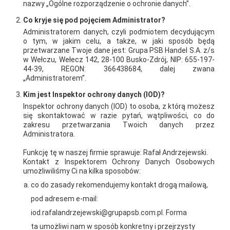
nazwy „Ogólne rozporządzenie o ochronie danych”.
zakończył nastrojowy koncert muzyki klasycznej, podczas
Co kryje się pod pojęciem Administrator?
którego podziwiano muzyków płynących w oświetlonych
Administratorem danych, czyli podmiotem decydującym
o tym, w jakim celu, a także, w jaki sposób będą
łodziach po podziemnym jeziorze. Wszystko ma jednak swój
przetwarzane Twoje dane jest: Grupa PSB Handel S.A. z/s
kres, toteż i pobyt na Majorce dobiegł końca. Pełni wiedzy i
w Wełczu, Wełecz 142, 28-100 Busko-Zdrój, NIP: 655-197-
44-39, REGON: 366438684, dalej zwana
energii kupcy i dostawcy z Pomorza Zachodniego wrócili do
„Administratorem”.
kraju do codziennych zajęć.
Kim jest Inspektor ochrony danych (IOD)?
Inspektor ochrony danych (IOD) to osoba, z którą możesz
AKTUALNOŚCI
się skontaktować w razie pytań, wątpliwości, co do
zakresu przetwarzania Twoich danych przez
Administratora.
Funkcję tę w naszej firmie sprawuje: Rafał Andrzejewski.
Kontakt z Inspektorem Ochrony Danych Osobowych
umożliwiliśmy Ci na kilka sposobów:
co do zasady rekomendujemy kontakt drogą mailową,
pod adresem e-mail:
iod.rafalandrzejewski@grupapsb.com.pl. Forma
ta umożliwi nam w sposób konkretny i przejrzysty