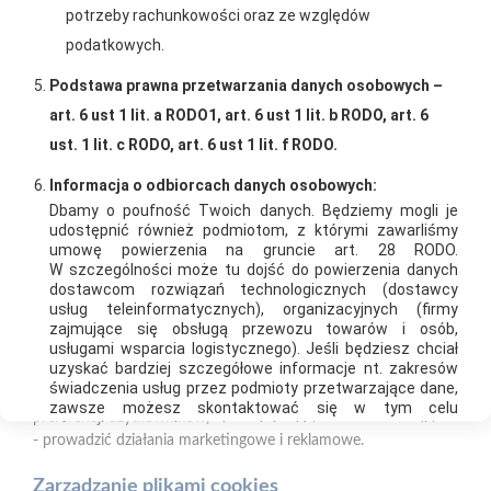
Polityka plików cookies
potrzeby rachunkowości oraz ze względów
podatkowych.
Nasz serwis internetowy wykorzystuje pliki cookies w celu
zapewnienia prawidłowego działania strony, poprawy komfortu
Podstawa prawna przetwarzania danych osobowych –
użytkowania oraz analizy ruchu na stronie.
art. 6 ust 1 lit. a RODO1, art. 6 ust 1 lit. b RODO, art. 6
Oferujemy zakupy
Zakupy
Czym są pliki cookies?
ust. 1 lit. c RODO, art. 6 ust 1 lit. f RODO.
telefoniczne
na terenie całej Polski
Cookies to niewielkie pliki tekstowe zapisywane na urządzeniu
Informacja o odbiorcach danych osobowych:
użytkownika (komputerze, tablecie, smartfonie) podczas
Dbamy o poufność Twoich danych. Będziemy mogli je
korzystania z naszej strony internetowej. Pliki te mogą być
udostępnić również podmiotom, z którymi zawarliśmy
odczytywane przez nasz system oraz systemy zaufanych
PSB Mrówka Busko Zdrój
umowę powierzenia na gruncie art. 28 RODO.
partnerów, np. dostawców narzędzi analitycznych.
W szczególności może tu dojść do powierzenia danych
ul. Bohaterów Warszawy 115, 28-100 Busko-Zdrój
dostawcom rozwiązań technologicznych (dostawcy
usług teleinformatycznych), organizacyjnych (firmy
Do czego wykorzystujemy pliki cookies?
Telefon:
+48 41 370 89 40
zajmujące się obsługą przewozu towarów i osób,
usługami wsparcia logistycznego). Jeśli będziesz chciał
Pliki cookies pomagają nam:
E-mail:
agnieszka.stepien@psbmrowka.com.pl
uzyskać bardziej szczegółowe informacje nt. zakresów
- zapewnić prawidłowe działanie strony i jej funkcjonalności,
świadczenia usług przez podmioty przetwarzające dane,
- analizować ruch na stronie i dostosowywać treści do
NIP:
6551974439
zawsze możesz skontaktować się w tym celu
preferencji użytkowników,
z Inspektorem ochrony danych bądź innym pracownikiem
REGON:
36643684
- prowadzić działania marketingowe i reklamowe.
Administratora. Będziemy także mogli udostępnić Twoje
dane osobowe innym podmiotom współpracującym
Zarządzanie plikami cookies
z nami w celu zapewniania ciągłości działań zwłaszcza