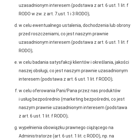
uzasadnionym interesem (podstawa z art. 6 ust. 1 lit. f
RODO w zw. z art. 7.ust. 1 i 3 RODO);
w celu ewentualnego ustalenia, dochodzenia lub obrony
przed roszczeniami, co jest naszym prawnie
uzasadnionym interesem (podstawa z art. 6 ust. 1 lit. f
RODO);
w celu badania satysfakcji klientów i określania, jakości
2025-12-31
naszej obsługi, co jest naszym prawnie uzasadnionym
Otwarcie sklepu PSB
interesem (podstawa z art. 6 ust. 1 lit. f RODO);
Mrówka w Wyrzysku
w celu oferowania Pani/Pana przez nas produktów
i usług bezpośrednio (marketing bezpośredni, co jest
naszym prawnie uzasadnionym interesem (podstawa
z art. 6 ust. 1 lit. f RODO);
wypełnienia obowiązku prawnego ciążącego na
Gwarancja jakości
Zakupy w systemie
Administratorze (art. 6 ust. 1 lit. c RODO), np. na
naszych produktów
ratalnym