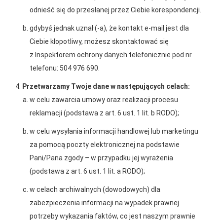
odnieść się do przesłanej przez Ciebie korespondencji.
gdybyś jednak uznał (-a), że kontakt e-mail jest dla
Ciebie kłopotliwy, możesz skontaktować się
z Inspektorem ochrony danych telefonicznie pod nr
telefonu: 504 976 690.
2026-01-15
2026-01-12
Przetwarzamy Twoje dane w następujących celach:
Grupa PSB Handel S.A.
Zacisze S.A. dołącza do
w celu zawarcia umowy oraz realizacji procesu
gra z WOŚP. Powstała
Grupy PSB. Sieć kończy
reklamacji (podstawa z art. 6 ust. 1 lit. b RODO);
firmowa eSkarbonka na
rok strategicznym
rzecz gastroenterologii
otwarciem po
w celu wysyłania informacji handlowej lub marketingu
dziecięcej
rebrandingu
za pomocą poczty elektronicznej na podstawie
Pani/Pana zgody – w przypadku jej wyrażenia
(podstawa z art. 6 ust. 1 lit. a RODO);
w celach archiwalnych (dowodowych) dla
zabezpieczenia informacji na wypadek prawnej
potrzeby wykazania faktów, co jest naszym prawnie