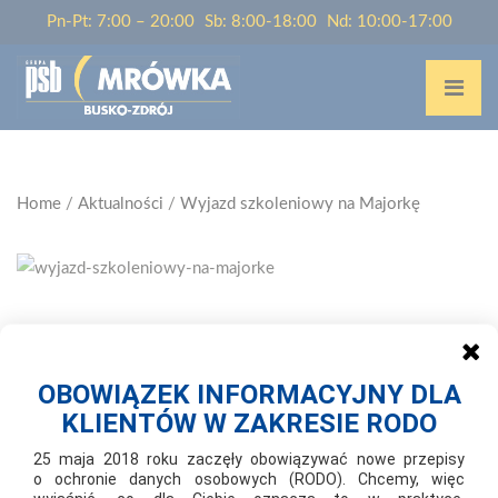
Pn-Pt: 7:00 – 20:00
Sb: 8:00-18:00
Nd: 10:00-17:00
Home
/
Aktualności
/
Wyjazd szkoleniowy na Majorkę
2007-10-01
WYJAZD SZKOLENIOWY NA MAJORKĘ
OBOWIĄZEK INFORMACYJNY DLA
KLIENTÓW W ZAKRESIE RODO
W dniach 2-9 października 2007 r., 30-osobowa grupa,
przedstawicieli składów PSB w ramach konkursu "Z nami
25 maja 2018 roku zaczęły obowiązywać nowe przepisy
o ochronie danych osobowych (RODO). Chcemy, więc
kupujesz, z nami podróżujesz" spędziła niezapomniane chwile