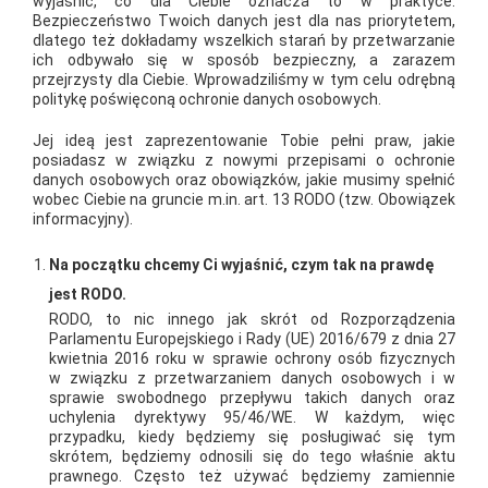
wyjaśnić, co dla Ciebie oznacza to w praktyce.
na wschodnim wybrzeżu Majorki, największej wyspy
Bezpieczeństwo Twoich danych jest dla nas priorytetem,
dlatego też dokładamy wszelkich starań by przetwarzanie
hiszpańskich Balearów. Pobyt był nie tylko nagrodą za dobre
ich odbywało się w sposób bezpieczny, a zarazem
wyniki sprzedażowe, ale również okazją do intensywnych
przejrzysty dla Ciebie. Wprowadziliśmy w tym celu odrębną
politykę poświęconą ochronie danych osobowych.
szkoleń prowadzonych przez przedstawicieli Atlasa, Isovera,
Inter Grądu, Isovera i Termo Organiki. Mimo napiętego
Jej ideą jest zaprezentowanie Tobie pełni praw, jakie
posiadasz w związku z nowymi przepisami o ochronie
programu szkoleniowego uczestnicy znaleźli czas, aby
danych osobowych oraz obowiązków, jakie musimy spełnić
podziwiać piękno wyspy i korzystać z jej uroków kąpiąc się w
wobec Ciebie na gruncie m.in. art. 13 RODO (tzw. Obowiązek
informacyjny).
Morzu Śródziemnym. Mieli okazję zobaczyć stolicę wyspy
Palmę oraz malownicze miasteczko Valldemosę, które słynie ze
Na początku chcemy Ci wyjaśnić, czym tak na prawdę
swej zabudowy, a przede wszystkim z pobytu Fryderyka
jest RODO.
Chopina i George Sand w zabytkowym klasztorze Kartuzow.
RODO, to nic innego jak skrót od Rozporządzenia
Parlamentu Europejskiego i Rady (UE) 2016/679 z dnia 27
Ciekawy był też objazd wyspy, podczas którego można było
kwietnia 2016 roku w sprawie ochrony osób fizycznych
jechać autokarem i przeżyć chwile grozy podczas przeprawy
w związku z przetwarzaniem danych osobowych i w
sprawie swobodnego przepływu takich danych oraz
przez góry, następnie podziwiać klifowe wybrzeże północnej
uchylenia dyrektywy 95/46/WE. W każdym, więc
Majorki z pokładu statku, a zakończyć wyprawę jazdą
przypadku, kiedy będziemy się posługiwać się tym
skrótem, będziemy odnosili się do tego właśnie aktu
tramwajem i zabytkową kolejką. Najsłynniejszą i najpiękniejszą
prawnego. Często też używać będziemy zamiennie
z 200 jaskiń na Majorce jest Jaskinia Smoka, a wizytę w niej