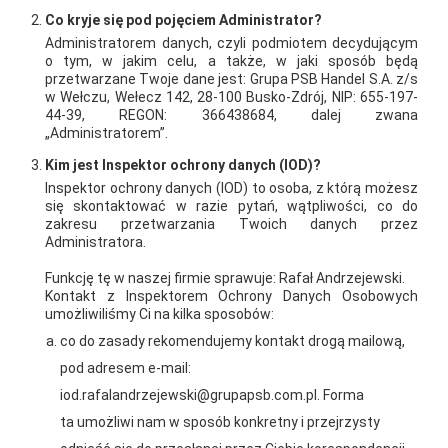
Co kryje się pod pojęciem Administrator?
AKTUALNOŚCI
Administratorem danych, czyli podmiotem decydującym
o tym, w jakim celu, a także, w jaki sposób będą
przetwarzane Twoje dane jest: Grupa PSB Handel S.A. z/s
w Wełczu, Wełecz 142, 28-100 Busko-Zdrój, NIP: 655-197-
44-39, REGON: 366438684, dalej zwana
„Administratorem”.
Kim jest Inspektor ochrony danych (IOD)?
Inspektor ochrony danych (IOD) to osoba, z którą możesz
się skontaktować w razie pytań, wątpliwości, co do
zakresu przetwarzania Twoich danych przez
Administratora.
Funkcję tę w naszej firmie sprawuje: Rafał Andrzejewski.
Kontakt z Inspektorem Ochrony Danych Osobowych
umożliwiliśmy Ci na kilka sposobów:
co do zasady rekomendujemy kontakt drogą mailową,
pod adresem e-mail:
iod.rafalandrzejewski@grupapsb.com.pl. Forma
2026-01-15
2026-01-12
ta umożliwi nam w sposób konkretny i przejrzysty
Grupa PSB Handel S.A.
Zacisze S.A. dołącza do