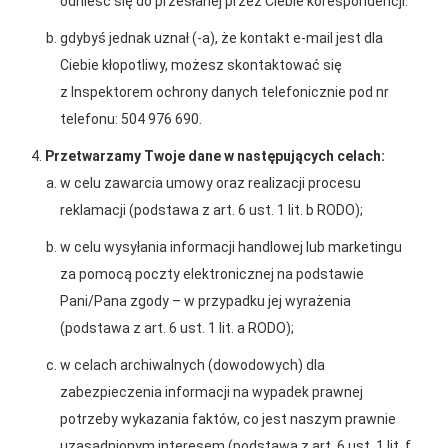
odnieść się do przesłanej przez Ciebie korespondencji.
gra z WOŚP. Powstała
Grupy PSB. Sieć kończy
gdybyś jednak uznał (-a), że kontakt e-mail jest dla
firmowa eSkarbonka na
rok strategicznym
Ciebie kłopotliwy, możesz skontaktować się
rzecz gastroenterologii
otwarciem po
z Inspektorem ochrony danych telefonicznie pod nr
dziecięcej
rebrandingu
telefonu: 504 976 690.
Przetwarzamy Twoje dane w następujących celach:
w celu zawarcia umowy oraz realizacji procesu
reklamacji (podstawa z art. 6 ust. 1 lit. b RODO);
w celu wysyłania informacji handlowej lub marketingu
za pomocą poczty elektronicznej na podstawie
Pani/Pana zgody – w przypadku jej wyrażenia
(podstawa z art. 6 ust. 1 lit. a RODO);
w celach archiwalnych (dowodowych) dla
zabezpieczenia informacji na wypadek prawnej
potrzeby wykazania faktów, co jest naszym prawnie
uzasadnionym interesem (podstawa z art. 6 ust. 1 lit. f