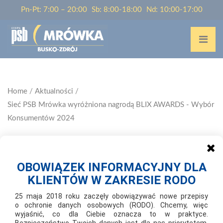
Pn-Pt: 7:00 – 20:00
Sb: 8:00-18:00
Nd: 10:00-17:00
Home
/
Aktualności
/
Sieć PSB Mrówka wyróżniona nagrodą BLIX AWARDS - Wybór
Konsumentów 2024
OBOWIĄZEK INFORMACYJNY DLA
KLIENTÓW W ZAKRESIE RODO
2024-10-22
25 maja 2018 roku zaczęły obowiązywać nowe przepisy
SIEĆ PSB MRÓWKA WYRÓŻNIONA
o ochronie danych osobowych (RODO). Chcemy, więc
wyjaśnić, co dla Ciebie oznacza to w praktyce.
NAGRODĄ BLIX AWARDS - WYBÓR
Bezpieczeństwo Twoich danych jest dla nas priorytetem,