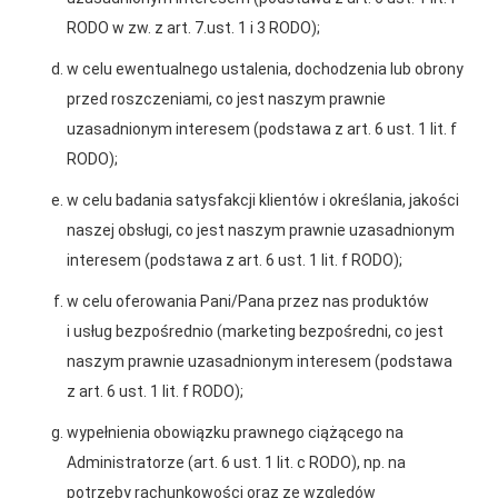
2025-12-31
RODO w zw. z art. 7.ust. 1 i 3 RODO);
Otwarcie sklepu PSB
w celu ewentualnego ustalenia, dochodzenia lub obrony
Mrówka w Wyrzysku
przed roszczeniami, co jest naszym prawnie
uzasadnionym interesem (podstawa z art. 6 ust. 1 lit. f
RODO);
w celu badania satysfakcji klientów i określania, jakości
naszej obsługi, co jest naszym prawnie uzasadnionym
Gwarancja jakości
Zakupy w systemie
interesem (podstawa z art. 6 ust. 1 lit. f RODO);
naszych produktów
ratalnym
Polityka plików cookies
w celu oferowania Pani/Pana przez nas produktów
i usług bezpośrednio (marketing bezpośredni, co jest
Nasz serwis internetowy wykorzystuje pliki cookies w celu
zapewnienia prawidłowego działania strony, poprawy komfortu
naszym prawnie uzasadnionym interesem (podstawa
użytkowania oraz analizy ruchu na stronie.
z art. 6 ust. 1 lit. f RODO);
Oferujemy zakupy
Zakupy
Czym są pliki cookies?
wypełnienia obowiązku prawnego ciążącego na
telefoniczne
na terenie całej Polski
Administratorze (art. 6 ust. 1 lit. c RODO), np. na
Cookies to niewielkie pliki tekstowe zapisywane na urządzeniu
użytkownika (komputerze, tablecie, smartfonie) podczas
potrzeby rachunkowości oraz ze względów