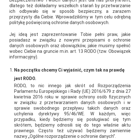
KONSUMENTÓW 2024
dlatego też dokładamy wszelkich starań by przetwarzanie
ich odbywało się w sposób bezpieczny, a zarazem
przejrzysty dla Ciebie. Wprowadziliśmy w tym celu odrębną
W tegorocznej edycji programu BLIX AWARDS sieć PSB
politykę poświęconą ochronie danych osobowych.
Mrówka, licząca ponad 370 sklepów, została wyróżniona przez
Jej ideą jest zaprezentowanie Tobie pełni praw, jakie
konsumentów jako Innowacyjna Sieć Roku 2024 w kategorii
posiadasz w związku z nowymi przepisami o ochronie
danych osobowych oraz obowiązków, jakie musimy spełnić
Dom i Ogród. To prestiżowe wyróżnienie, szczególnie w
wobec Ciebie na gruncie m.in. art. 13 RODO (tzw. Obowiązek
ramach największego programu branży retailowej w Polsce, ma
informacyjny).
tym większe znaczenie, że zostało przyznane na podstawie
Na początku chcemy Ci wyjaśnić, czym tak na prawdę
głosów użytkowników aplikacji – w badaniu wzięło udział 138
jest RODO.
tys. respondentów. Nagroda potwierdza nie tylko wysoką
RODO, to nic innego jak skrót od Rozporządzenia
jakość usług oferowanych przez Grupę PSB, ale także jej
Parlamentu Europejskiego i Rady (UE) 2016/679 z dnia 27
kwietnia 2016 roku w sprawie ochrony osób fizycznych
zaangażowanie społeczne i pozytywny wpływ na lokalne
w związku z przetwarzaniem danych osobowych i w
społeczności. Uroczystość wręczenia statuetek odbyła się 22
sprawie swobodnego przepływu takich danych oraz
uchylenia dyrektywy 95/46/WE. W każdym, więc
października w Warszawie, a w imieniu Grupy PSB nagrodę
przypadku, kiedy będziemy się posługiwać się tym
odebrała Marta Lewicka, Trade Marketing Manager Grupy PSB
skrótem, będziemy odnosili się do tego właśnie aktu
prawnego. Często też używać będziemy zamiennie
Handel S.A.
nazwy „Ogólne rozporządzenie o ochronie danych”.