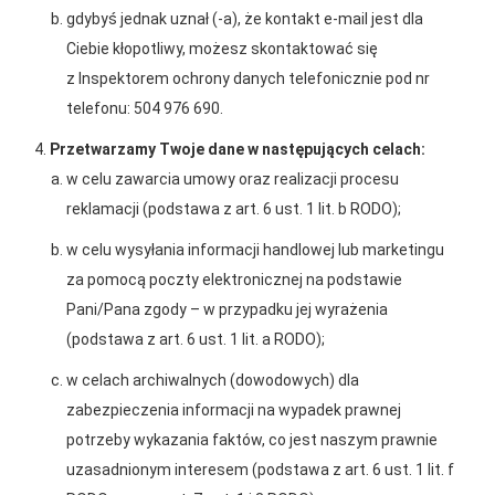
gdybyś jednak uznał (-a), że kontakt e-mail jest dla
Ciebie kłopotliwy, możesz skontaktować się
z Inspektorem ochrony danych telefonicznie pod nr
telefonu: 504 976 690.
Przetwarzamy Twoje dane w następujących celach:
w celu zawarcia umowy oraz realizacji procesu
reklamacji (podstawa z art. 6 ust. 1 lit. b RODO);
w celu wysyłania informacji handlowej lub marketingu
2025-12-31
za pomocą poczty elektronicznej na podstawie
Otwarcie sklepu PSB
Pani/Pana zgody – w przypadku jej wyrażenia
Mrówka w Wyrzysku
(podstawa z art. 6 ust. 1 lit. a RODO);
w celach archiwalnych (dowodowych) dla
zabezpieczenia informacji na wypadek prawnej
potrzeby wykazania faktów, co jest naszym prawnie
uzasadnionym interesem (podstawa z art. 6 ust. 1 lit. f