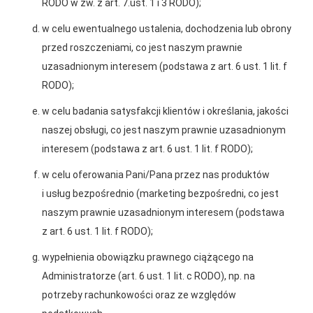
RODO w zw. z art. 7.ust. 1 i 3 RODO);
Gwarancja jakości
Zakupy w systemie
naszych produktów
ratalnym
Polityka plików cookies
w celu ewentualnego ustalenia, dochodzenia lub obrony
przed roszczeniami, co jest naszym prawnie
Nasz serwis internetowy wykorzystuje pliki cookies w celu
uzasadnionym interesem (podstawa z art. 6 ust. 1 lit. f
zapewnienia prawidłowego działania strony, poprawy komfortu
RODO);
użytkowania oraz analizy ruchu na stronie.
w celu badania satysfakcji klientów i określania, jakości
Oferujemy zakupy
Zakupy
Czym są pliki cookies?
naszej obsługi, co jest naszym prawnie uzasadnionym
telefoniczne
na terenie całej Polski
Cookies to niewielkie pliki tekstowe zapisywane na urządzeniu
interesem (podstawa z art. 6 ust. 1 lit. f RODO);
użytkownika (komputerze, tablecie, smartfonie) podczas
korzystania z naszej strony internetowej. Pliki te mogą być
w celu oferowania Pani/Pana przez nas produktów
odczytywane przez nasz system oraz systemy zaufanych
PSB Mrówka Busko Zdrój
i usług bezpośrednio (marketing bezpośredni, co jest
partnerów, np. dostawców narzędzi analitycznych.
ul. Bohaterów Warszawy 115, 28-100 Busko-Zdrój
naszym prawnie uzasadnionym interesem (podstawa
Do czego wykorzystujemy pliki cookies?
z art. 6 ust. 1 lit. f RODO);
Telefon:
+48 41 370 89 40
Pliki cookies pomagają nam:
E-mail:
agnieszka.stepien@psbmrowka.com.pl
wypełnienia obowiązku prawnego ciążącego na
- zapewnić prawidłowe działanie strony i jej funkcjonalności,
Administratorze (art. 6 ust. 1 lit. c RODO), np. na
- analizować ruch na stronie i dostosowywać treści do
NIP:
6551974439
potrzeby rachunkowości oraz ze względów
preferencji użytkowników,
REGON:
36643684
- prowadzić działania marketingowe i reklamowe.