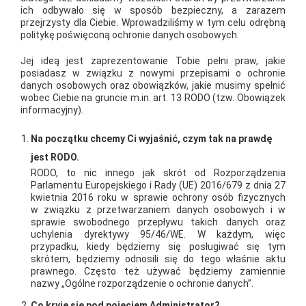
ich odbywało się w sposób bezpieczny, a zarazem
metamorfozie. Nowa Mrówka to nowoczesny obiekt, który
przejrzysty dla Ciebie. Wprowadziliśmy w tym celu odrębną
obecnie zajmuje powierzchnię 1400 m 2 wraz z 400 m 2
politykę poświęconą ochronie danych osobowych.
ogrodem zewnętrznym oraz zmodernizowaną strefą obsługi
Jej ideą jest zaprezentowanie Tobie pełni praw, jakie
wykonawców. W markecie znalazło zatrudnienie 20 osób. To
posiadasz w związku z nowymi przepisami o ochronie
pierwszy etap rozbudowy rodzinnej firmy JANPOL, w
danych osobowych oraz obowiązków, jakie musimy spełnić
wobec Ciebie na gruncie m.in. art. 13 RODO (tzw. Obowiązek
następnych miesiącach zostanie uruchomiony nowoczesny
informacyjny).
salon łazienek oraz stolarki stanowiący integralną część
Na początku chcemy Ci wyjaśnić, czym tak na prawdę
obiektu, który zyska dodatkowe 400 m 2 .
jest RODO.
RODO, to nic innego jak skrót od Rozporządzenia
AKTUALNOŚCI
Parlamentu Europejskiego i Rady (UE) 2016/679 z dnia 27
kwietnia 2016 roku w sprawie ochrony osób fizycznych
w związku z przetwarzaniem danych osobowych i w
sprawie swobodnego przepływu takich danych oraz
uchylenia dyrektywy 95/46/WE. W każdym, więc
przypadku, kiedy będziemy się posługiwać się tym
skrótem, będziemy odnosili się do tego właśnie aktu
prawnego. Często też używać będziemy zamiennie
nazwy „Ogólne rozporządzenie o ochronie danych”.
Co kryje się pod pojęciem Administrator?