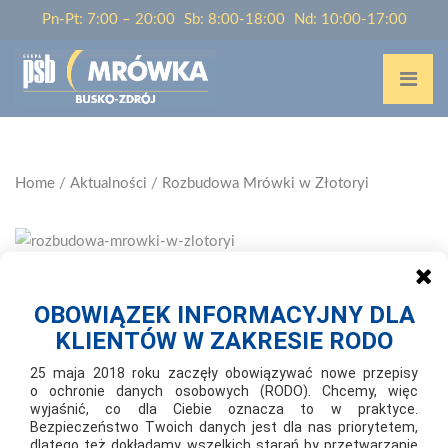
Pn-Pt: 7:00 – 20:00
Sb: 8:00-18:00
Nd: 10:00-17:00
Home
/
Aktualności
/
Rozbudowa Mrówki w Złotoryi
2021-10-14
OBOWIĄZEK INFORMACYJNY DLA
ROZBUDOWA MRÓWKI W ZŁOTORYI
KLIENTÓW W ZAKRESIE RODO
25 maja 2018 roku zaczęły obowiązywać nowe przepisy
Od 14.10.2021 roku 15-tysięczna Złotoryja, położona na
o ochronie danych osobowych (RODO). Chcemy, więc
wyjaśnić, co dla Ciebie oznacza to w praktyce.
Dolnym Śląsku w przepięknej scenerii Gór Kaczawskich, może
Bezpieczeństwo Twoich danych jest dla nas priorytetem,
cieszyć się nowym obiektem Mrówki, który uległ kompletnej
dlatego też dokładamy wszelkich starań by przetwarzanie