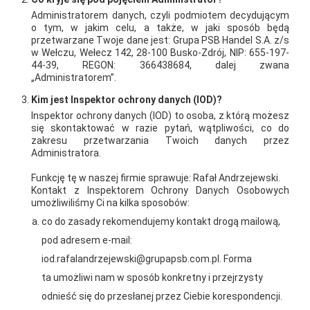
Administratorem danych, czyli podmiotem decydującym
o tym, w jakim celu, a także, w jaki sposób będą
przetwarzane Twoje dane jest: Grupa PSB Handel S.A. z/s
w Wełczu, Wełecz 142, 28-100 Busko-Zdrój, NIP: 655-197-
44-39, REGON: 366438684, dalej zwana
„Administratorem”.
Kim jest Inspektor ochrony danych (IOD)?
Inspektor ochrony danych (IOD) to osoba, z którą możesz
się skontaktować w razie pytań, wątpliwości, co do
2026-01-15
2026-01-12
zakresu przetwarzania Twoich danych przez
Administratora.
Grupa PSB Handel S.A.
Zacisze S.A. dołącza do
gra z WOŚP. Powstała
Grupy PSB. Sieć kończy
Funkcję tę w naszej firmie sprawuje: Rafał Andrzejewski.
Kontakt z Inspektorem Ochrony Danych Osobowych
firmowa eSkarbonka na
rok strategicznym
umożliwiliśmy Ci na kilka sposobów:
rzecz gastroenterologii
otwarciem po
co do zasady rekomendujemy kontakt drogą mailową,
dziecięcej
rebrandingu
pod adresem e-mail:
iod.rafalandrzejewski@grupapsb.com.pl. Forma
ta umożliwi nam w sposób konkretny i przejrzysty
odnieść się do przesłanej przez Ciebie korespondencji.