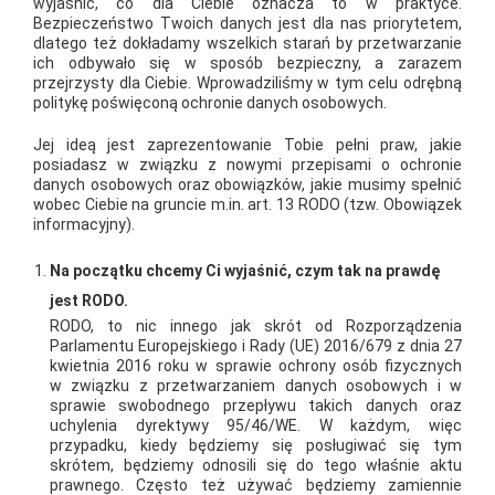
wyjaśnić, co dla Ciebie oznacza to w praktyce.
ROŚLIN
Bezpieczeństwo Twoich danych jest dla nas priorytetem,
dlatego też dokładamy wszelkich starań by przetwarzanie
ich odbywało się w sposób bezpieczny, a zarazem
Na naszych kanałach social media przygotowaliśmy nowy cykl
przejrzysty dla Ciebie. Wprowadziliśmy w tym celu odrębną
politykę poświęconą ochronie danych osobowych.
wideo „Ogród Mrówki Starachowice”. W serii materiałów
skupiamy się na roślinach dostępnych w naszym ogrodzie
Jej ideą jest zaprezentowanie Tobie pełni praw, jakie
posiadasz w związku z nowymi przepisami o ochronie
wewnętrznym i zewnętrznym, dostarczając inspiracji i
danych osobowych oraz obowiązków, jakie musimy spełnić
praktycznych porad dla miłośników zieleni. Do współpracy
wobec Ciebie na gruncie m.in. art. 13 RODO (tzw. Obowiązek
informacyjny).
zaprosiliśmy Patryka Wróbla – pasjonata florystyki i eksperta w
dziedzinie projektowania ogrodów. Patryk swoją przygodę z
Na początku chcemy Ci wyjaśnić, czym tak na prawdę
roślinami rozpoczął już w dzieciństwie, a wiedzę zdobył,
jest RODO.
kończąc technikum architektury krajobrazu. Jego
RODO, to nic innego jak skrót od Rozporządzenia
doświadczenie obejmuje zarówno profesjonalne
Parlamentu Europejskiego i Rady (UE) 2016/679 z dnia 27
kwietnia 2016 roku w sprawie ochrony osób fizycznych
projektowanie, jak i pielęgnację ogrodów. Od 4 lat Patryk
w związku z przetwarzaniem danych osobowych i w
prowadzi warsztaty ogrodnicze i florystyczne dla dzieci oraz
sprawie swobodnego przepływu takich danych oraz
uchylenia dyrektywy 95/46/WE. W każdym, więc
dorosłych, zarażając innych swoją pasją. Dodatkowo, jego głos
przypadku, kiedy będziemy się posługiwać się tym
możecie kojarzyć z audycji radiowych w Radiu Opatów, gdzie
skrótem, będziemy odnosili się do tego właśnie aktu
prawnego. Często też używać będziemy zamiennie
od 3 lat prowadzi programy poświęcone światu roślin. W