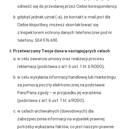
odnieść się do przesłanej przez Ciebie korespondencji.
gdybyś jednak uznał (-a), że kontakt e-mail jest dla
Ciebie kłopotliwy, możesz skontaktować się
z Inspektorem ochrony danych telefonicznie pod nr
telefonu: 504 976 690.
Przetwarzamy Twoje dane w następujących celach:
2026-01-15
2026-01-12
w celu zawarcia umowy oraz realizacji procesu
Grupa PSB Handel S.A.
Zacisze S.A. dołącza do
reklamacji (podstawa z art. 6 ust. 1 lit. b RODO);
gra z WOŚP. Powstała
Grupy PSB. Sieć kończy
firmowa eSkarbonka na
rok strategicznym
w celu wysyłania informacji handlowej lub marketingu
rzecz gastroenterologii
otwarciem po
za pomocą poczty elektronicznej na podstawie
dziecięcej
rebrandingu
Pani/Pana zgody – w przypadku jej wyrażenia
(podstawa z art. 6 ust. 1 lit. a RODO);
w celach archiwalnych (dowodowych) dla
zabezpieczenia informacji na wypadek prawnej
potrzeby wykazania faktów, co jest naszym prawnie