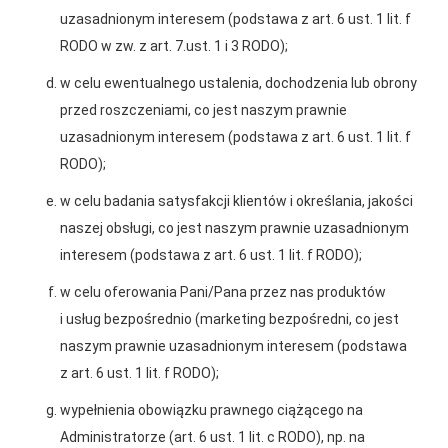
uzasadnionym interesem (podstawa z art. 6 ust. 1 lit. f
RODO w zw. z art. 7.ust. 1 i 3 RODO);
w celu ewentualnego ustalenia, dochodzenia lub obrony
przed roszczeniami, co jest naszym prawnie
uzasadnionym interesem (podstawa z art. 6 ust. 1 lit. f
RODO);
w celu badania satysfakcji klientów i określania, jakości
naszej obsługi, co jest naszym prawnie uzasadnionym
2025-12-31
interesem (podstawa z art. 6 ust. 1 lit. f RODO);
Otwarcie sklepu PSB
Mrówka w Wyrzysku
w celu oferowania Pani/Pana przez nas produktów
i usług bezpośrednio (marketing bezpośredni, co jest
naszym prawnie uzasadnionym interesem (podstawa
z art. 6 ust. 1 lit. f RODO);
wypełnienia obowiązku prawnego ciążącego na
Administratorze (art. 6 ust. 1 lit. c RODO), np. na
Gwarancja jakości
Zakupy w systemie