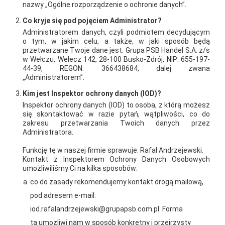
nazwy „Ogólne rozporządzenie o ochronie danych”.
ramach krótkich rolek wideo, Patryk opowiada o roślinach
Co kryje się pod pojęciem Administrator?
dostępnych w naszym markecie. Doradza, jak prawidłowo
Administratorem danych, czyli podmiotem decydującym
pielęgnować rośliny, a także jak dobierać je do aranżacji
o tym, w jakim celu, a także, w jaki sposób będą
przetwarzane Twoje dane jest: Grupa PSB Handel S.A. z/s
ogrodowych czy wnętrz. Zapraszamy do śledzenia naszego
w Wełczu, Wełecz 142, 28-100 Busko-Zdrój, NIP: 655-197-
Facebooka, Instagrama oraz TikToka PSB Mrówka Starachowice
44-39, REGON: 366438684, dalej zwana
„Administratorem”.
– znajdziecie tam mnóstwo inspiracji i praktycznych
Kim jest Inspektor ochrony danych (IOD)?
wskazówek ze świata roślin!
Inspektor ochrony danych (IOD) to osoba, z którą możesz
się skontaktować w razie pytań, wątpliwości, co do
AKTUALNOŚCI
zakresu przetwarzania Twoich danych przez
Administratora.
Funkcję tę w naszej firmie sprawuje: Rafał Andrzejewski.
Kontakt z Inspektorem Ochrony Danych Osobowych
umożliwiliśmy Ci na kilka sposobów:
co do zasady rekomendujemy kontakt drogą mailową,
pod adresem e-mail:
iod.rafalandrzejewski@grupapsb.com.pl. Forma
ta umożliwi nam w sposób konkretny i przejrzysty