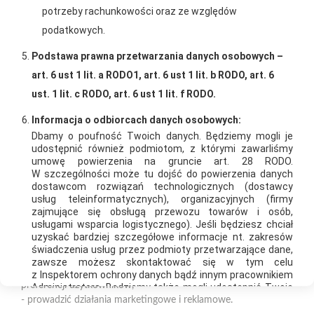
potrzeby rachunkowości oraz ze względów
naszych produktów
ratalnym
Polityka plików cookies
podatkowych.
Nasz serwis internetowy wykorzystuje pliki cookies w celu
Podstawa prawna przetwarzania danych osobowych –
zapewnienia prawidłowego działania strony, poprawy komfortu
art. 6 ust 1 lit. a RODO1, art. 6 ust 1 lit. b RODO, art. 6
użytkowania oraz analizy ruchu na stronie.
ust. 1 lit. c RODO, art. 6 ust 1 lit. f RODO.
Oferujemy zakupy
Zakupy
Czym są pliki cookies?
Informacja o odbiorcach danych osobowych:
telefoniczne
na terenie całej Polski
Cookies to niewielkie pliki tekstowe zapisywane na urządzeniu
Dbamy o poufność Twoich danych. Będziemy mogli je
użytkownika (komputerze, tablecie, smartfonie) podczas
udostępnić również podmiotom, z którymi zawarliśmy
korzystania z naszej strony internetowej. Pliki te mogą być
umowę powierzenia na gruncie art. 28 RODO.
W szczególności może tu dojść do powierzenia danych
odczytywane przez nasz system oraz systemy zaufanych
PSB Mrówka Busko Zdrój
dostawcom rozwiązań technologicznych (dostawcy
partnerów, np. dostawców narzędzi analitycznych.
ul. Bohaterów Warszawy 115, 28-100 Busko-Zdrój
usług teleinformatycznych), organizacyjnych (firmy
zajmujące się obsługą przewozu towarów i osób,
Do czego wykorzystujemy pliki cookies?
usługami wsparcia logistycznego). Jeśli będziesz chciał
Telefon:
+48 41 370 89 40
uzyskać bardziej szczegółowe informacje nt. zakresów
Pliki cookies pomagają nam:
E-mail:
agnieszka.stepien@psbmrowka.com.pl
świadczenia usług przez podmioty przetwarzające dane,
- zapewnić prawidłowe działanie strony i jej funkcjonalności,
zawsze możesz skontaktować się w tym celu
- analizować ruch na stronie i dostosowywać treści do
z Inspektorem ochrony danych bądź innym pracownikiem
NIP:
6551974439
preferencji użytkowników,
Administratora. Będziemy także mogli udostępnić Twoje
REGON:
36643684
dane osobowe innym podmiotom współpracującym
- prowadzić działania marketingowe i reklamowe.
z nami w celu zapewniania ciągłości działań zwłaszcza