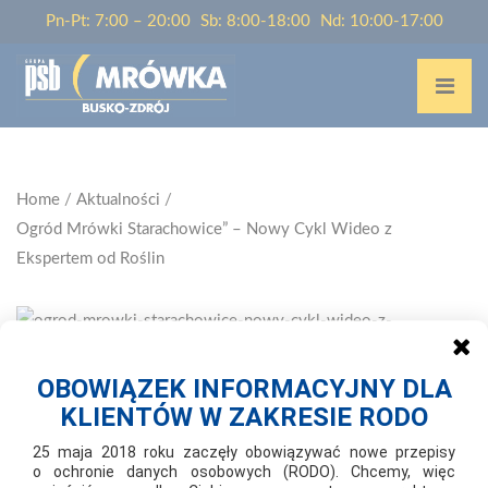
Pn-Pt: 7:00 – 20:00
Sb: 8:00-18:00
Nd: 10:00-17:00
Home
/
Aktualności
/
Ogród Mrówki Starachowice” – Nowy Cykl Wideo z
Ekspertem od Roślin
OBOWIĄZEK INFORMACYJNY DLA
KLIENTÓW W ZAKRESIE RODO
2024-12-15
OGRÓD MRÓWKI STARACHOWICE” –
25 maja 2018 roku zaczęły obowiązywać nowe przepisy
NOWY CYKL WIDEO Z EKSPERTEM OD
o ochronie danych osobowych (RODO). Chcemy, więc