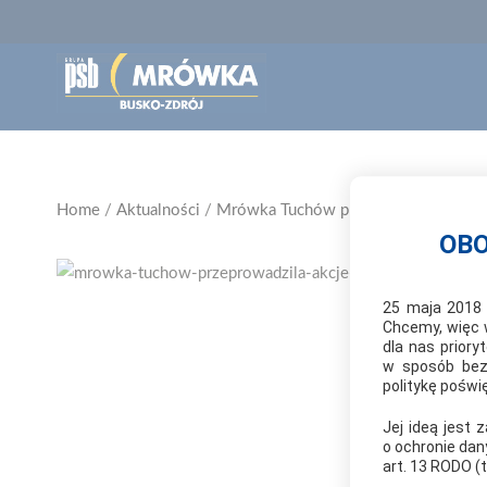
Home
/
Aktualności
/
Mrówka Tuchów przeprowadziła akcję
OBO
25 maja 2018 
Chcemy, więc 
dla nas prior
w sposób bezp
politykę pośw
Jej ideą jest
o ochronie dan
art. 13 RODO (