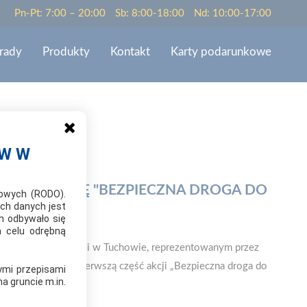
Pn-Pt: 7:00 – 20:00
Sb: 8:00-18:00
Nd: 10:00-17:00
rady
Produkty
Kontakt
Karty podarunkowe
ÓW W
IŁA AKCJĘ "BEZPIECZNA DROGA DO
bowych (RODO).
ch danych jest
h odbywało się
m celu odrębną
Komisariatem Policji w Tuchowie, reprezentowanym przez
wej w Tuchowie pierwszą część akcji „Bezpieczna droga do
ymi przepisami
a gruncie m.in.