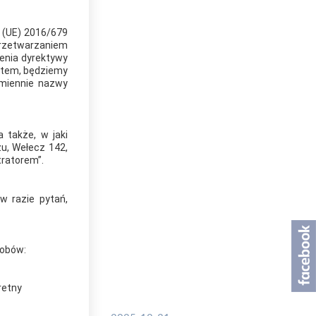
y (UE) 2016/679
przetwarzaniem
enia dyrektywy
ótem, będziemy
amiennie nazwy
 także, w jaki
u, Wełecz 142,
tratorem”.
w razie pytań,
sobów:
retny