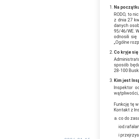
Na początku
RODO, to nic
z dnia 27 k
danych osob
95/46/WE. W
odnosili si
„Ogólne rozp
Co kryje si
Administrat
sposób będą
28-100 Busko
Kim jest In
Inspektor o
wątpliwości
Funkcję tę w
Kontakt z I
co do zas
iod.rafal
i przejrzy