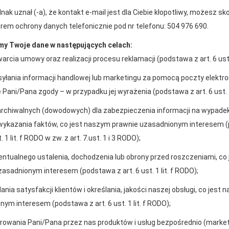
2026-01-12
nak uznał (-a), że kontakt e-mail jest dla Ciebie kłopotliwy, możesz s
Zacisze S.A. dołącza do Grupy PSB. Sieć kończy
rem ochrony danych telefonicznie pod nr telefonu: 504 976 690.
rok strategicznym otwarciem po rebrandingu
y Twoje dane w następujących celach:
arcia umowy oraz realizacji procesu reklamacji (podstawa z art. 6 ust. 
syłania informacji handlowej lub marketingu za pomocą poczty elektro
Pani/Pana zgody – w przypadku jej wyrażenia (podstawa z art. 6 ust. 1
archiwalnych (dowodowych) dla zabezpieczenia informacji na wypade
enia prawidłowego działania strony, poprawy komfortu
wykazania faktów, co jest naszym prawnie uzasadnionym interesem 
t. 1 lit. f RODO w zw. z art. 7.ust. 1 i 3 RODO);
akupy w systemie
Oferujemy zakup
entualnego ustalenia, dochodzenia lub obrony przed roszczeniami, co
ratalnym
telefoniczne
kownika (komputerze, tablecie, smartfonie) podczas
asadnionym interesem (podstawa z art. 6 ust. 1 lit. f RODO);
ywane przez nasz system oraz systemy zaufanych
ania satysfakcji klientów i określania, jakości naszej obsługi, co jest
ym interesem (podstawa z art. 6 ust. 1 lit. f RODO);
Telefon:
+48 41 370 89 40
erowania Pani/Pana przez nas produktów i usług bezpośrednio (marke