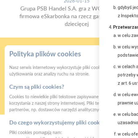
2026-01-15
gdybyś jed
Grupa PSB Handel S.A. gra z WOŚP. Powstała
z Inspekto
firmowa eSkarbonka na rzecz gastroenterologii
dziecięcej
Przetwarzam
w celu zaw
w celu wy
Polityka plików cookies
podstawie 
w celach 
Nasz serwis internetowy wykorzystuje pliki cookies w celu zapewni
użytkowania oraz analizy ruchu na stronie.
potrzeby 
z art. 6 us
Czym są pliki cookies?
Gwarancja jakości
Z
w celu ew
naszych produktów
Cookies to niewielkie pliki tekstowe zapisywane na urządzeniu użyt
prawnie uz
korzystania z naszej strony internetowej. Pliki te mogą być odczyt
partnerów, np. dostawców narzędzi analitycznych.
w celu bad
Do czego wykorzystujemy pliki cookies?
uzasadnion
Pliki cookies pomagają nam:
PSB Mrówka Busko Zdrój
w celu of