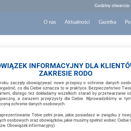
Godziny otwarcia:
O nas
Aktualności
Gazetka
Po
 "Bezpieczna droga do szkoły"
WIĄZEK INFORMACYJNY DLA KLIENT
ZAKRESIE RODO
2025-11-18
MRÓWKA TUCHÓW PRZEPROWADZ
roku zaczęły obowiązywać nowe przepisy o ochronie danych oso
wyjaśnić, co dla Ciebie oznacza to w praktyce. Bezpieczeństwo Twoi
SZKOŁY"
ytetem, dlatego też dokładamy wszelkich starań by przetwarzanie ic
ieczny, a zarazem przejrzysty dla Ciebie. Wprowadziliśmy w ty
ięconą ochronie danych osobowych.
7 listopada 2025 r. PSB Mrówka we współpracy z 
dzielnicowego, przeprowadziła w Szkole Podstawo
 zaprezentowanie Tobie pełni praw, jakie posiadasz w związku z now
ych osobowych oraz obowiązków, jakie musimy spełnić wobec Ciebie n
szkoły” dla uczniów klas I–III.
tzw. Obowiązek informacyjny).