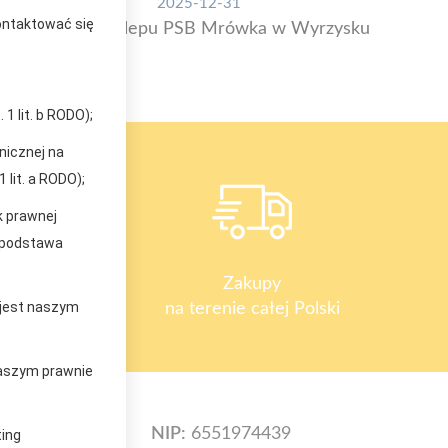
2025-12-31
kontaktować się
Otwarcie sklepu PSB Mrówka w Wyrzysku
1 lit. b RODO);
nicznej na
 lit. a RODO);
k prawnej
(podstawa
y
Zakupy
 jest naszym
na terenie całej Polski
 naszym prawnie
NIP:
6551974439
ting