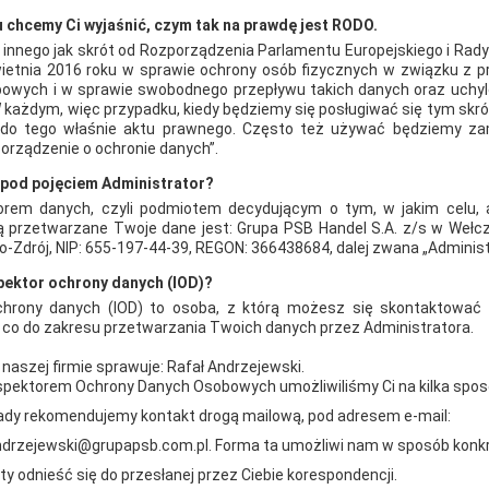
 chcemy Ci wyjaśnić, czym tak na prawdę jest RODO.
AKTUALNOŚCI
 innego jak skrót od Rozporządzenia Parlamentu Europejskiego i Rad
wietnia 2016 roku w sprawie ochrony osób fizycznych w związku z 
owych i w sprawie swobodnego przepływu takich danych oraz uchyl
 każdym, więc przypadku, kiedy będziemy się posługiwać się tym skr
ę do tego właśnie aktu prawnego. Często też używać będziemy z
orządzenie o ochronie danych”.
ę pod pojęciem Administrator?
orem danych, czyli podmiotem decydującym o tym, w jakim celu, a
 przetwarzane Twoje dane jest: Grupa PSB Handel S.A. z/s w Wełcz
-Zdrój, NIP: 655-197-44-39, REGON: 366438684, dalej zwana „Adminis
spektor ochrony danych (IOD)?
chrony danych (IOD) to osoba, z którą możesz się skontaktować 
, co do zakresu przetwarzania Twoich danych przez Administratora.
 naszej firmie sprawuje: Rafał Andrzejewski.
nspektorem Ochrony Danych Osobowych umożliwiliśmy Ci na kilka spo
ady rekomendujemy kontakt drogą mailową, pod adresem e-mail:
andrzejewski@grupapsb.com.pl. Forma ta umożliwi nam w sposób konk
sty odnieść się do przesłanej przez Ciebie korespondencji.