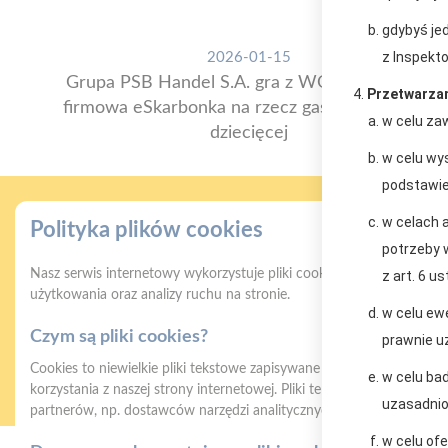
gdybyś jed
z Inspekto
2026-01-15
Grupa PSB Handel S.A. gra z WOŚP. Powstała
Przetwarzam
firmowa eSkarbonka na rzecz gastroenterologii
w celu zaw
dziecięcej
w celu wy
podstawie 
w celach 
Polityka plików cookies
potrzeby 
Nasz serwis internetowy wykorzystuje pliki cookies w celu zapewni
z art. 6 us
użytkowania oraz analizy ruchu na stronie.
w celu ew
Czym są pliki cookies?
Gwarancja jakości
Z
prawnie uz
naszych produktów
Cookies to niewielkie pliki tekstowe zapisywane na urządzeniu użyt
w celu bad
korzystania z naszej strony internetowej. Pliki te mogą być odczyt
uzasadnion
partnerów, np. dostawców narzędzi analitycznych.
w celu of