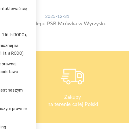
kontaktować się
2025-12-31
Otwarcie sklepu PSB Mrówka w Wyrzysku
1 lit. b RODO);
nicznej na
 lit. a RODO);
k prawnej
(podstawa
 jest naszym
y
Zakupy
na terenie całej Polski
 naszym prawnie
ting