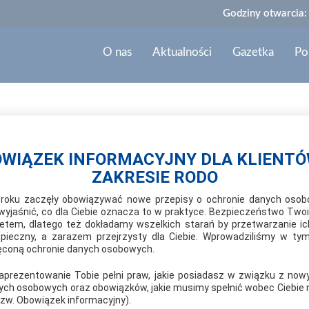
Godziny otwarcia:
O nas
Aktualności
Gazetka
Po
niec
WIĄZEK INFORMACYJNY DLA KLIENT
ZAKRESIE RODO
2021-06-12
IMPREZA URODZINOWA W MRÓ
roku zaczęły obowiązywać nowe przepisy o ochronie danych oso
wyjaśnić, co dla Ciebie oznacza to w praktyce. Bezpieczeństwo Twoi
ytetem, dlatego też dokładamy wszelkich starań by przetwarzanie ic
12 czerwca 2021r. sklep Mini-Mrówka w Wagańcu o
ieczny, a zarazem przejrzysty dla Ciebie. Wprowadziliśmy w ty
ięconą ochronie danych osobowych.
rozstrzygnięcie konkursu i uroczyste wręczenie nag
nagrodami, dmuchane zamki, popcorn, wata cukrow
 zaprezentowanie Tobie pełni praw, jakie posiadasz w związku z now
klient otrzymał drobny upominek oraz był poczęsto
ych osobowych oraz obowiązków, jakie musimy spełnić wobec Ciebie n
tzw. Obowiązek informacyjny).
mediach lokalnych i odbiła się szerokim pozyty