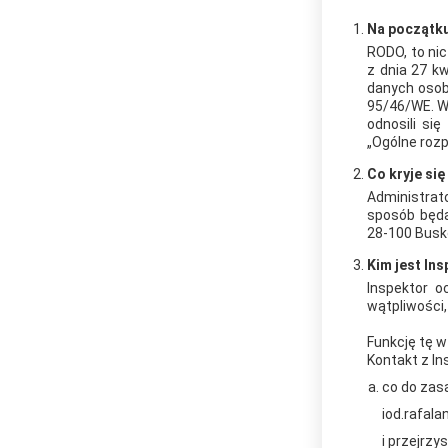
Na początku
RODO, to nic
z dnia 27 k
danych osob
95/46/WE. W
odnosili si
„Ogólne rozp
Co kryje si
Administrat
sposób będą
28-100 Busko
Kim jest In
Inspektor o
wątpliwości
Funkcję tę w
Kontakt z I
co do zas
iod.rafal
i przejrzy