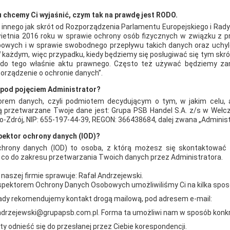
Impreza trwała od godz. 9.00 do godz. 14.00. Od 
 chcemy Ci wyjaśnić, czym tak na prawdę jest RODO.
 innego jak skrót od Rozporządzenia Parlamentu Europejskiego i Rad
wietnia 2016 roku w sprawie ochrony osób fizycznych w związku z 
owych i w sprawie swobodnego przepływu takich danych oraz uchyl
AKTUALNOŚCI
 każdym, więc przypadku, kiedy będziemy się posługiwać się tym skr
ę do tego właśnie aktu prawnego. Często też używać będziemy z
orządzenie o ochronie danych”.
ę pod pojęciem Administrator?
orem danych, czyli podmiotem decydującym o tym, w jakim celu, a
 przetwarzane Twoje dane jest: Grupa PSB Handel S.A. z/s w Wełcz
-Zdrój, NIP: 655-197-44-39, REGON: 366438684, dalej zwana „Adminis
spektor ochrony danych (IOD)?
chrony danych (IOD) to osoba, z którą możesz się skontaktować 
, co do zakresu przetwarzania Twoich danych przez Administratora.
 naszej firmie sprawuje: Rafał Andrzejewski.
nspektorem Ochrony Danych Osobowych umożliwiliśmy Ci na kilka spo
ady rekomendujemy kontakt drogą mailową, pod adresem e-mail:
andrzejewski@grupapsb.com.pl. Forma ta umożliwi nam w sposób konk
sty odnieść się do przesłanej przez Ciebie korespondencji.