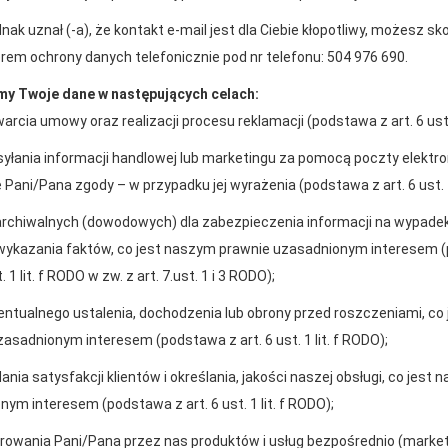
nak uznał (-a), że kontakt e-mail jest dla Ciebie kłopotliwy, możesz s
rem ochrony danych telefonicznie pod nr telefonu: 504 976 690.
2026-01-12
Zacisze S.A. dołącza do Grupy PSB. Sieć kończy
y Twoje dane w następujących celach:
rok strategicznym otwarciem po rebrandingu
arcia umowy oraz realizacji procesu reklamacji (podstawa z art. 6 ust. 
syłania informacji handlowej lub marketingu za pomocą poczty elektro
Pani/Pana zgody – w przypadku jej wyrażenia (podstawa z art. 6 ust. 1
archiwalnych (dowodowych) dla zabezpieczenia informacji na wypade
wykazania faktów, co jest naszym prawnie uzasadnionym interesem 
enia prawidłowego działania strony, poprawy komfortu
t. 1 lit. f RODO w zw. z art. 7.ust. 1 i 3 RODO);
entualnego ustalenia, dochodzenia lub obrony przed roszczeniami, co
akupy w systemie
Oferujemy zakup
asadnionym interesem (podstawa z art. 6 ust. 1 lit. f RODO);
ratalnym
telefoniczne
kownika (komputerze, tablecie, smartfonie) podczas
ania satysfakcji klientów i określania, jakości naszej obsługi, co jest
ywane przez nasz system oraz systemy zaufanych
ym interesem (podstawa z art. 6 ust. 1 lit. f RODO);
erowania Pani/Pana przez nas produktów i usług bezpośrednio (marke