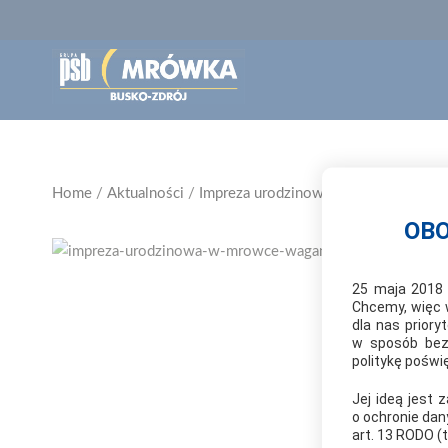
Home
/
Aktualności
/
Impreza urodzinowa w Mrówce Waga
OBO
25 maja 2018 
Chcemy, więc 
dla nas prior
w sposób bezp
politykę pośw
Jej ideą jest
o ochronie dan
art. 13 RODO (