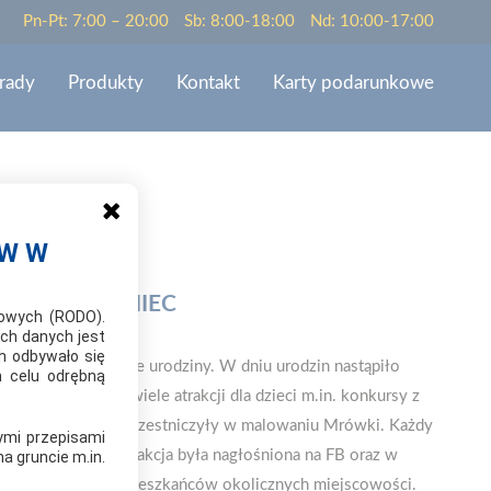
Pn-Pt: 7:00 – 20:00
Sb: 8:00-18:00
Nd: 10:00-17:00
rady
Produkty
Kontakt
Karty podarunkowe
ÓW W
WCE WAGANIEC
bowych (RODO).
ch danych jest
h odbywało się
bchodził pierwsze urodziny. W dniu urodzin nastąpiło
m celu odrębną
ród. Zapewniono wiele atrakcji dla dzieci m.in. konkursy z
a. Dzieci chętnie uczestniczyły w malowaniu Mrówki. Każdy
ymi przepisami
wany tortem. Cała akcja była nagłośniona na FB oraz w
a gruncie m.in.
wnym echem wśród mieszkańców okolicznych miejscowości.