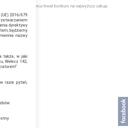
1-go do 11-go czerwca trwał konkurs na najwyższy zakup.
y (UE) 2016/679
przetwarzaniem
enia dyrektywy
ótem, będziemy
amiennie nazwy
 także, w jaki
u, Wełecz 142,
tratorem”.
w razie pytań,
sobów:
retny