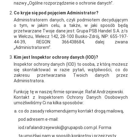
nazwy „Ogólne rozporządzenie o ochronie danych”.
dmuchanych zjeżdżalni, karuzeli - mogły malować, co chciały i
Co kryje się pod pojęciem Administrator?
czym chciały i jak chciały na 20 mb specjalnie przygotowanej
Administratorem danych, czyli podmiotem decydującym
folii. Oczywiście po podsumowaniu wyników były nagrody,
o tym, w jakim celu, a także, w jaki sposób będą
przetwarzane Twoje dane jest: Grupa PSB Handel S.A. z/s
prawdziwe podium dla zwycięzców i oczywiście odegranie
w Wełczu, Wełecz 142, 28-100 Busko-Zdrój, NIP: 655-197-
"hymnu zwycięzców", co na najmłodszych wywarło
44-39, REGON: 366438684, dalej zwana
„Administratorem”.
niemniejsze emocje co same zawody. Zabawa super, pogoda
Kim jest Inspektor ochrony danych (IOD)?
super, frekwencja super, nagrody super - do zobaczenia za rok.
Inspektor ochrony danych (IOD) to osoba, z którą możesz
się skontaktować w razie pytań, wątpliwości, co do
AKTUALNOŚCI
zakresu przetwarzania Twoich danych przez
Administratora.
Funkcję tę w naszej firmie sprawuje: Rafał Andrzejewski.
Kontakt z Inspektorem Ochrony Danych Osobowych
umożliwiliśmy Ci na kilka sposobów:
co do zasady rekomendujemy kontakt drogą mailową,
pod adresem e-mail:
iod.rafalandrzejewski@grupapsb.com.pl. Forma
ta umożliwi nam w sposób konkretny i przejrzysty