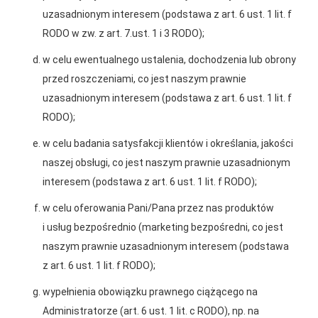
uzasadnionym interesem (podstawa z art. 6 ust. 1 lit. f
RODO w zw. z art. 7.ust. 1 i 3 RODO);
w celu ewentualnego ustalenia, dochodzenia lub obrony
przed roszczeniami, co jest naszym prawnie
uzasadnionym interesem (podstawa z art. 6 ust. 1 lit. f
RODO);
w celu badania satysfakcji klientów i określania, jakości
naszej obsługi, co jest naszym prawnie uzasadnionym
2025-12-31
interesem (podstawa z art. 6 ust. 1 lit. f RODO);
Otwarcie sklepu PSB
Mrówka w Wyrzysku
w celu oferowania Pani/Pana przez nas produktów
i usług bezpośrednio (marketing bezpośredni, co jest
naszym prawnie uzasadnionym interesem (podstawa
z art. 6 ust. 1 lit. f RODO);
wypełnienia obowiązku prawnego ciążącego na
Administratorze (art. 6 ust. 1 lit. c RODO), np. na
Gwarancja jakości
Zakupy w systemie