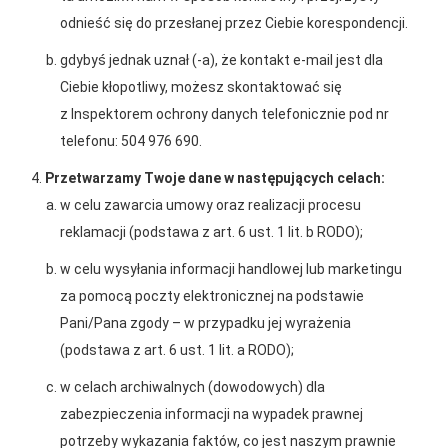
odnieść się do przesłanej przez Ciebie korespondencji.
gdybyś jednak uznał (-a), że kontakt e-mail jest dla
Ciebie kłopotliwy, możesz skontaktować się
z Inspektorem ochrony danych telefonicznie pod nr
telefonu: 504 976 690.
Przetwarzamy Twoje dane w następujących celach:
2026-01-15
2026-01-12
w celu zawarcia umowy oraz realizacji procesu
Grupa PSB Handel S.A.
Zacisze S.A. dołącza do
reklamacji (podstawa z art. 6 ust. 1 lit. b RODO);
gra z WOŚP. Powstała
Grupy PSB. Sieć kończy
firmowa eSkarbonka na
rok strategicznym
w celu wysyłania informacji handlowej lub marketingu
rzecz gastroenterologii
otwarciem po
za pomocą poczty elektronicznej na podstawie
dziecięcej
rebrandingu
Pani/Pana zgody – w przypadku jej wyrażenia
(podstawa z art. 6 ust. 1 lit. a RODO);
w celach archiwalnych (dowodowych) dla
zabezpieczenia informacji na wypadek prawnej
potrzeby wykazania faktów, co jest naszym prawnie