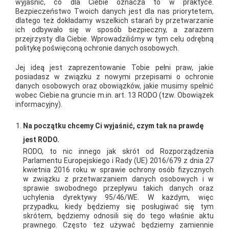
wyjaśnić, co dla Ciebie oznacza to w praktyce.
Stowarzyszeniem Gospodarczym zorganizowała na miejskim
Bezpieczeństwo Twoich danych jest dla nas priorytetem,
dlatego też dokładamy wszelkich starań by przetwarzanie
stadionie MTS Marcovia (w Markach) III Spartakiadę Rodzinną.
ich odbywało się w sposób bezpieczny, a zarazem
Głównym punktem programu były oczywiście konkurencje
przejrzysty dla Ciebie. Wprowadziliśmy w tym celu odrębną
politykę poświęconą ochronie danych osobowych.
sportowe dla najmłodszych, jak i zespołów rodzinnych, które
to walczyły o tytuł "Sportowej Rodziny Roku" z atrakcyjną
Jej ideą jest zaprezentowanie Tobie pełni praw, jakie
posiadasz w związku z nowymi przepisami o ochronie
nagrodą - kamerą cyfrową. Skoki wzwyż, rzut piłką lekarską lub
danych osobowych oraz obowiązków, jakie musimy spełnić
do kosza, bieg na 40 m, 60 m, 100 m, bieg bierki, chodzenie na
wobec Ciebie na gruncie m.in. art. 13 RODO (tzw. Obowiązek
informacyjny).
szczudłach, slalom w workach, to tylko nieliczne
konkurencje,które pozwalały super się bawić. Dodatkowo
Na początku chcemy Ci wyjaśnić, czym tak na prawdę
zorganizowany został pokaz psiej tresury, straży pożarnej,
jest RODO.
pierwszej pomocy oraz skuteczności pasów bezpieczeństwa.
RODO, to nic innego jak skrót od Rozporządzenia
Podczas trwania całej imprezy na stadionie był umieszczony
Parlamentu Europejskiego i Rady (UE) 2016/679 z dnia 27
kwietnia 2016 roku w sprawie ochrony osób fizycznych
ambulans do oddawania krwi. O część artystyczna zadbał DJ
w związku z przetwarzaniem danych osobowych i w
Buli, były również pokazy tańca nowoczesnego, koncert
sprawie swobodnego przepływu takich danych oraz
uchylenia dyrektywy 95/46/WE. W każdym, więc
muzyczny pod hasłem Przeboje 40-lecia, recital Wojciecha
przypadku, kiedy będziemy się posługiwać się tym
Gąssowskiego oraz pokaz prady Młodzieżowej Orkiestry
skrótem, będziemy odnosili się do tego właśnie aktu
prawnego. Często też używać będziemy zamiennie
Dętej. Najmłodsi przez cały czas trwania festynu oprócz