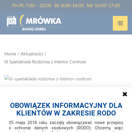
Pn-Pt: 7:00 – 20:00
Sb: 8:00-18:00
Nd: 10:00-17:00
Home
/
Aktualności
/
III Spartakiada Rodzinna z Interior Centrum
2007-09-22
III SPARTAKIADA RODZINNA Z INTERIOR
OBOWIĄZEK INFORMACYJNY DLA
CENTRUM
KLIENTÓW W ZAKRESIE RODO
25 maja 2018 roku zaczęły obowiązywać nowe przepisy
o ochronie danych osobowych (RODO). Chcemy, więc
23 września 2007 r. firma Interior Centrum wraz z Mareckim