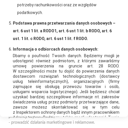
potrzeby rachunkowości oraz ze względów
naszych produktów
ratalnym
Polityka plików cookies
podatkowych.
Nasz serwis internetowy wykorzystuje pliki cookies w celu
Podstawa prawna przetwarzania danych osobowych –
zapewnienia prawidłowego działania strony, poprawy komfortu
art. 6 ust 1 lit. a RODO1, art. 6 ust 1 lit. b RODO, art. 6
użytkowania oraz analizy ruchu na stronie.
ust. 1 lit. c RODO, art. 6 ust 1 lit. f RODO.
Oferujemy zakupy
Zakupy
Czym są pliki cookies?
Informacja o odbiorcach danych osobowych:
telefoniczne
na terenie całej Polski
Cookies to niewielkie pliki tekstowe zapisywane na urządzeniu
Dbamy o poufność Twoich danych. Będziemy mogli je
użytkownika (komputerze, tablecie, smartfonie) podczas
udostępnić również podmiotom, z którymi zawarliśmy
korzystania z naszej strony internetowej. Pliki te mogą być
umowę powierzenia na gruncie art. 28 RODO.
W szczególności może tu dojść do powierzenia danych
odczytywane przez nasz system oraz systemy zaufanych
PSB Mrówka Busko Zdrój
dostawcom rozwiązań technologicznych (dostawcy
partnerów, np. dostawców narzędzi analitycznych.
ul. Bohaterów Warszawy 115, 28-100 Busko-Zdrój
usług teleinformatycznych), organizacyjnych (firmy
zajmujące się obsługą przewozu towarów i osób,
Do czego wykorzystujemy pliki cookies?
usługami wsparcia logistycznego). Jeśli będziesz chciał
Telefon:
+48 41 370 89 40
uzyskać bardziej szczegółowe informacje nt. zakresów
Pliki cookies pomagają nam:
E-mail:
agnieszka.stepien@psbmrowka.com.pl
świadczenia usług przez podmioty przetwarzające dane,
- zapewnić prawidłowe działanie strony i jej funkcjonalności,
zawsze możesz skontaktować się w tym celu
- analizować ruch na stronie i dostosowywać treści do
z Inspektorem ochrony danych bądź innym pracownikiem
NIP:
6551974439
preferencji użytkowników,
Administratora. Będziemy także mogli udostępnić Twoje
REGON:
36643684
dane osobowe innym podmiotom współpracującym
- prowadzić działania marketingowe i reklamowe.
z nami w celu zapewniania ciągłości działań zwłaszcza