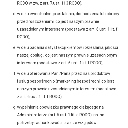
RODO w zw. z art. 7.ust. 1 i 3 RODO);
w celu ewentualnego ustalenia, dochodzenia lub obrony
przed roszczeniami, co jest naszym prawnie
Gwarancja jakości
Zakupy w systemie
uzasadnionym interesem (podstawa z art. 6 ust. 1 lit. f
naszych produktów
ratalnym
Polityka plików cookies
RODO);
w celu badania satysfakcji klientów i określania, jakości
Nasz serwis internetowy wykorzystuje pliki cookies w celu
zapewnienia prawidłowego działania strony, poprawy komfortu
naszej obsługi, co jest naszym prawnie uzasadnionym
użytkowania oraz analizy ruchu na stronie.
interesem (podstawa z art. 6 ust. 1 lit. f RODO);
Oferujemy zakupy
Zakupy
Czym są pliki cookies?
w celu oferowania Pani/Pana przez nas produktów
telefoniczne
na terenie całej Polski
i usług bezpośrednio (marketing bezpośredni, co jest
Cookies to niewielkie pliki tekstowe zapisywane na urządzeniu
użytkownika (komputerze, tablecie, smartfonie) podczas
naszym prawnie uzasadnionym interesem (podstawa
korzystania z naszej strony internetowej. Pliki te mogą być
z art. 6 ust. 1 lit. f RODO);
odczytywane przez nasz system oraz systemy zaufanych
PSB Mrówka Busko Zdrój
partnerów, np. dostawców narzędzi analitycznych.
ul. Bohaterów Warszawy 115, 28-100 Busko-Zdrój
wypełnienia obowiązku prawnego ciążącego na
Administratorze (art. 6 ust. 1 lit. c RODO), np. na
Do czego wykorzystujemy pliki cookies?
Telefon:
+48 41 370 89 40
potrzeby rachunkowości oraz ze względów
Pliki cookies pomagają nam:
E-mail:
agnieszka.stepien@psbmrowka.com.pl