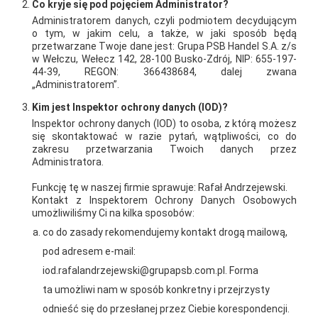
Co kryje się pod pojęciem Administrator?
Administratorem danych, czyli podmiotem decydującym
o tym, w jakim celu, a także, w jaki sposób będą
przetwarzane Twoje dane jest: Grupa PSB Handel S.A. z/s
w Wełczu, Wełecz 142, 28-100 Busko-Zdrój, NIP: 655-197-
44-39, REGON: 366438684, dalej zwana
„Administratorem”.
Kim jest Inspektor ochrony danych (IOD)?
Inspektor ochrony danych (IOD) to osoba, z którą możesz
się skontaktować w razie pytań, wątpliwości, co do
zakresu przetwarzania Twoich danych przez
Administratora.
Funkcję tę w naszej firmie sprawuje: Rafał Andrzejewski.
2026-01-15
2026-01-12
Kontakt z Inspektorem Ochrony Danych Osobowych
umożliwiliśmy Ci na kilka sposobów:
Grupa PSB Handel S.A.
Zacisze S.A. dołącza do
co do zasady rekomendujemy kontakt drogą mailową,
gra z WOŚP. Powstała
Grupy PSB. Sieć kończy
pod adresem e-mail:
firmowa eSkarbonka na
rok strategicznym
rzecz gastroenterologii
otwarciem po
iod.rafalandrzejewski@grupapsb.com.pl. Forma
dziecięcej
rebrandingu
ta umożliwi nam w sposób konkretny i przejrzysty
odnieść się do przesłanej przez Ciebie korespondencji.