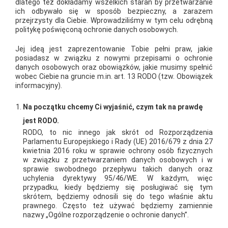
dlatego też dokładamy wszelkich starań by przetwarzanie
impreza z okazji Dnia Budowlańca, zorganizowana przez firmę
ich odbywało się w sposób bezpieczny, a zarazem
przejrzysty dla Ciebie. Wprowadziliśmy w tym celu odrębną
Kosta – partnera Grupy PSB. Dostawcy współpracujący z firmą
politykę poświęconą ochronie danych osobowych.
Kosta przygotowali swoje stoiska, na których prezentowali
Jej ideą jest zaprezentowanie Tobie pełni praw, jakie
produkty i udzielali fachowych porad. Wydarzenie przyciągnęło
posiadasz w związku z nowymi przepisami o ochronie
liczne grono uczestników, w tym pracowników branży
danych osobowych oraz obowiązków, jakie musimy spełnić
wobec Ciebie na gruncie m.in. art. 13 RODO (tzw. Obowiązek
budowlanej oraz ich rodziny. Goście mieli okazję wziąć udział
informacyjny).
w licznych atrakcjach, pokazach sprzętu budowlanego. Impreza
przebiegła w przyjaznej atmosferze, a piękna pogoda sprzyjała
Na początku chcemy Ci wyjaśnić, czym tak na prawdę
wspólnemu świętowaniu. Firma Partner Kosta zadbała o to, by
jest RODO.
zarówno dzieci, jak i dorośli spędzili czas w sposób aktywny i
RODO, to nic innego jak skrót od Rozporządzenia
Parlamentu Europejskiego i Rady (UE) 2016/679 z dnia 27
pełen wrażeń.
kwietnia 2016 roku w sprawie ochrony osób fizycznych
w związku z przetwarzaniem danych osobowych i w
sprawie swobodnego przepływu takich danych oraz
AKTUALNOŚCI
uchylenia dyrektywy 95/46/WE. W każdym, więc
przypadku, kiedy będziemy się posługiwać się tym
skrótem, będziemy odnosili się do tego właśnie aktu
prawnego. Często też używać będziemy zamiennie
nazwy „Ogólne rozporządzenie o ochronie danych”.