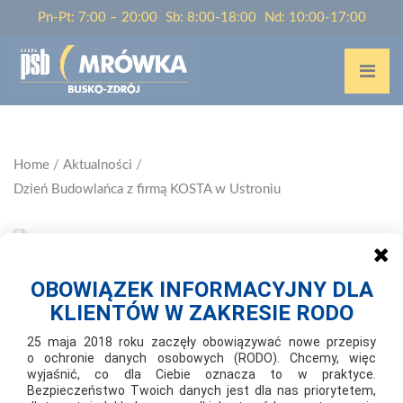
Pn-Pt: 7:00 – 20:00
Sb: 8:00-18:00
Nd: 10:00-17:00
Home
/
Aktualności
/
Dzień Budowlańca z firmą KOSTA w Ustroniu
OBOWIĄZEK INFORMACYJNY DLA
2024-09-21
KLIENTÓW W ZAKRESIE RODO
DZIEŃ BUDOWLAŃCA Z FIRMĄ KOSTA W
USTRONIU
25 maja 2018 roku zaczęły obowiązywać nowe przepisy
o ochronie danych osobowych (RODO). Chcemy, więc
wyjaśnić, co dla Ciebie oznacza to w praktyce.
Bezpieczeństwo Twoich danych jest dla nas priorytetem,
21 września 2024 roku w Ustroniu odbyła się plenerowa