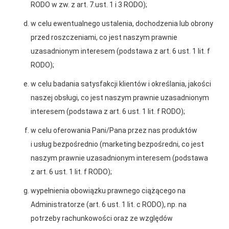
RODO w zw. z art. 7.ust. 1 i 3 RODO);
w celu ewentualnego ustalenia, dochodzenia lub obrony
Gwarancja jakości
Zakupy w systemie
przed roszczeniami, co jest naszym prawnie
naszych produktów
ratalnym
Polityka plików cookies
uzasadnionym interesem (podstawa z art. 6 ust. 1 lit. f
RODO);
Nasz serwis internetowy wykorzystuje pliki cookies w celu
zapewnienia prawidłowego działania strony, poprawy komfortu
w celu badania satysfakcji klientów i określania, jakości
użytkowania oraz analizy ruchu na stronie.
naszej obsługi, co jest naszym prawnie uzasadnionym
interesem (podstawa z art. 6 ust. 1 lit. f RODO);
Oferujemy zakupy
Zakupy
Czym są pliki cookies?
telefoniczne
na terenie całej Polski
w celu oferowania Pani/Pana przez nas produktów
Cookies to niewielkie pliki tekstowe zapisywane na urządzeniu
użytkownika (komputerze, tablecie, smartfonie) podczas
i usług bezpośrednio (marketing bezpośredni, co jest
korzystania z naszej strony internetowej. Pliki te mogą być
naszym prawnie uzasadnionym interesem (podstawa
odczytywane przez nasz system oraz systemy zaufanych
PSB Mrówka Busko Zdrój
z art. 6 ust. 1 lit. f RODO);
partnerów, np. dostawców narzędzi analitycznych.
ul. Bohaterów Warszawy 115, 28-100 Busko-Zdrój
wypełnienia obowiązku prawnego ciążącego na
Do czego wykorzystujemy pliki cookies?
Telefon:
+48 41 370 89 40
Administratorze (art. 6 ust. 1 lit. c RODO), np. na
Pliki cookies pomagają nam:
E-mail:
agnieszka.stepien@psbmrowka.com.pl
potrzeby rachunkowości oraz ze względów
- zapewnić prawidłowe działanie strony i jej funkcjonalności,