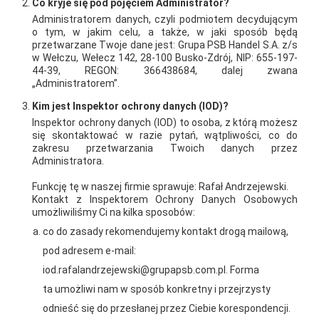
Co kryje się pod pojęciem Administrator?
Administratorem danych, czyli podmiotem decydującym
o tym, w jakim celu, a także, w jaki sposób będą
przetwarzane Twoje dane jest: Grupa PSB Handel S.A. z/s
w Wełczu, Wełecz 142, 28-100 Busko-Zdrój, NIP: 655-197-
44-39, REGON: 366438684, dalej zwana
„Administratorem”.
Kim jest Inspektor ochrony danych (IOD)?
Inspektor ochrony danych (IOD) to osoba, z którą możesz
się skontaktować w razie pytań, wątpliwości, co do
zakresu przetwarzania Twoich danych przez
Administratora.
2026-01-15
2026-01-12
Funkcję tę w naszej firmie sprawuje: Rafał Andrzejewski.
Grupa PSB Handel S.A.
Zacisze S.A. dołącza do
Kontakt z Inspektorem Ochrony Danych Osobowych
umożliwiliśmy Ci na kilka sposobów:
gra z WOŚP. Powstała
Grupy PSB. Sieć kończy
co do zasady rekomendujemy kontakt drogą mailową,
firmowa eSkarbonka na
rok strategicznym
pod adresem e-mail:
rzecz gastroenterologii
otwarciem po
iod.rafalandrzejewski@grupapsb.com.pl. Forma
dziecięcej
rebrandingu
ta umożliwi nam w sposób konkretny i przejrzysty
odnieść się do przesłanej przez Ciebie korespondencji.