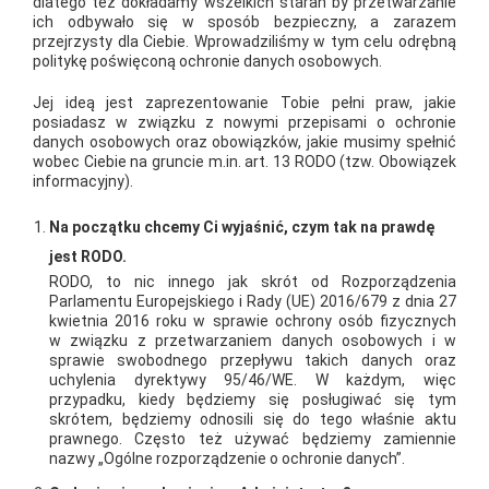
dlatego też dokładamy wszelkich starań by przetwarzanie
do zorganizowania lekcji edukacyjnej Bezpieczna droga do
ich odbywało się w sposób bezpieczny, a zarazem
przejrzysty dla Ciebie. Wprowadziliśmy w tym celu odrębną
szkoły, dla uczniów Szkoły Podstawowej w Kaszowie. Akcją
politykę poświęconą ochronie danych osobowych.
objete zostały klasy od 1 do 3 oraz odział przedszkolny.
Jej ideą jest zaprezentowanie Tobie pełni praw, jakie
Pogadanka został przeprowadzona oddzielnie dla każdej klasy.
posiadasz w związku z nowymi przepisami o ochronie
Omówiono z dziećmi podstawowe zasady bezpiecznego
danych osobowych oraz obowiązków, jakie musimy spełnić
wobec Ciebie na gruncie m.in. art. 13 RODO (tzw. Obowiązek
poruszania się, z dużym naciskiem na prawidłowe
informacyjny).
przechodzenie przez pasy. Na koniec prelekcji wszyscy wyszli
na przejście dla pieszych, aby przećwiczyć w praktyce zdobytą
Na początku chcemy Ci wyjaśnić, czym tak na prawdę
wiedzę. Dzieci otrzymały odblaski na rękę, odblaskowe
jest RODO.
RODO, to nic innego jak skrót od Rozporządzenia
zawieszki na tornister i plany lekcji.
Parlamentu Europejskiego i Rady (UE) 2016/679 z dnia 27
kwietnia 2016 roku w sprawie ochrony osób fizycznych
w związku z przetwarzaniem danych osobowych i w
AKTUALNOŚCI
sprawie swobodnego przepływu takich danych oraz
uchylenia dyrektywy 95/46/WE. W każdym, więc
przypadku, kiedy będziemy się posługiwać się tym
skrótem, będziemy odnosili się do tego właśnie aktu
prawnego. Często też używać będziemy zamiennie
nazwy „Ogólne rozporządzenie o ochronie danych”.