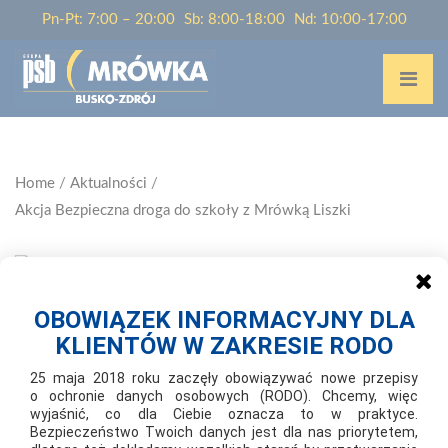
Pn-Pt: 7:00 – 20:00
Sb: 8:00-18:00
Nd: 10:00-17:00
Home
/
Aktualności
/
Akcja Bezpieczna droga do szkoły z Mrówką Liszki
OBOWIĄZEK INFORMACYJNY DLA
2019-10-15
KLIENTÓW W ZAKRESIE RODO
AKCJA BEZPIECZNA DROGA DO SZKOŁY Z
MRÓWKĄ LISZKI
25 maja 2018 roku zaczęły obowiązywać nowe przepisy
o ochronie danych osobowych (RODO). Chcemy, więc
wyjaśnić, co dla Ciebie oznacza to w praktyce.
Bezpieczeństwo Twoich danych jest dla nas priorytetem,
15.10.2019 roku po raz kolejny Mrówka Liszki przyczyniła się